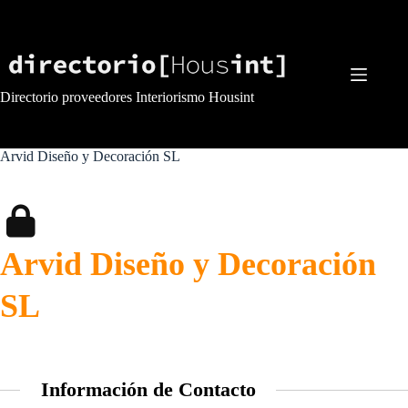
Saltar
al
contenido
Directorio proveedores Interiorismo Housint
Arvid Diseño y Decoración SL
Arvid Diseño y Decoración
SL
Información de Contacto