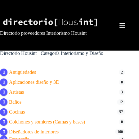
Saltar
al
contenido
Directorio proveedores Interiorismo Housint
Directorio Housint - Categoría
Interiorismo y Diseño
Antigüedades
2
Aplicaciones diseño y 3D
0
Artistas
3
Baños
12
Cocinas
57
Colchones y somieres (Camas y bases)
0
Diseñadores de Interiores
160