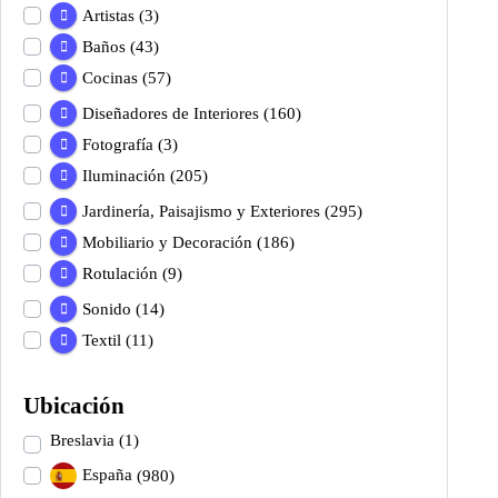
Artistas
(3)
Baños
(43)
Cocinas
(57)
Diseñadores de Interiores
(160)
Fotografía
(3)
Iluminación
(205)
Jardinería, Paisajismo y Exteriores
(295)
Mobiliario y Decoración
(186)
Rotulación
(9)
Sonido
(14)
Textil
(11)
Ubicación
Breslavia
(1)
España
(980)