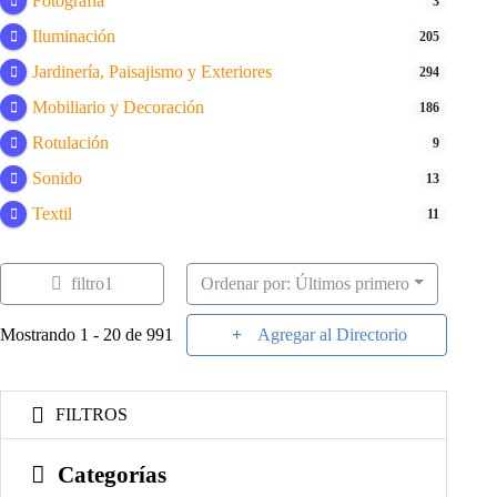
Fotografía
3
Iluminación
205
Jardinería, Paisajismo y Exteriores
294
Mobiliario y Decoración
186
Rotulación
9
Sonido
13
Textil
11
filtro1
Ordenar por: Últimos primero
Mostrando 1 - 20 de 991
Agregar al Directorio
FILTROS
Categorías