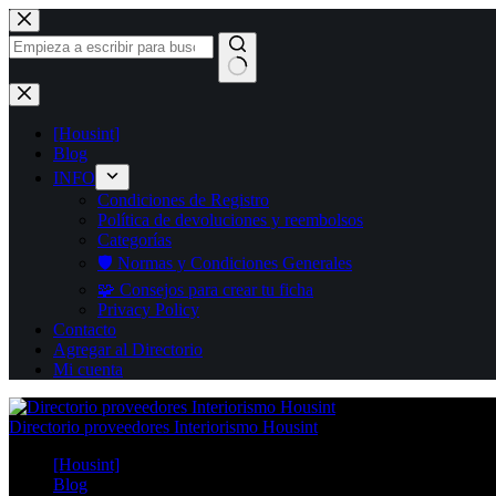
Saltar
al
contenido
Sin
resultados
[Housint]
Blog
INFO
Condiciones de Registro
Política de devoluciones y reembolsos
Categorías
🛡️ Normas y Condiciones Generales
🧩 Consejos para crear tu ficha
Privacy Policy
Contacto
Agregar al Directorio
Mi cuenta
Directorio proveedores Interiorismo Housint
[Housint]
Blog