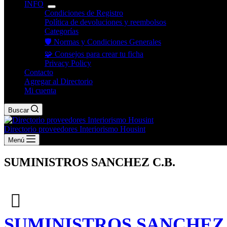
INFO
Condiciones de Registro
Política de devoluciones y reembolsos
Categorías
🛡️ Normas y Condiciones Generales
🧩 Consejos para crear tu ficha
Privacy Policy
Contacto
Agregar al Directorio
Mi cuenta
Buscar
Directorio proveedores Interiorismo Housint
Menú
SUMINISTROS SANCHEZ C.B.
SUMINISTROS SANCHEZ 