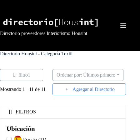
Saltar
al
contenido
Directorio proveedores Interiorismo Housint
Directorio Housint - Categoría
Textil
filtro1
Ordenar por: Últimos primero
Mostrando 1 - 11 de 11
Agregar al Directorio
FILTROS
Ubicación
España
(11)