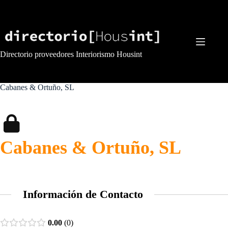
Saltar
al
contenido
Directorio proveedores Interiorismo Housint
Cabanes & Ortuño, SL
Cabanes & Ortuño, SL
Información de Contacto
0.00
0