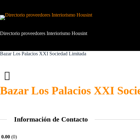
Saltar
al
contenido
Directorio proveedores Interiorismo Housint
Bazar Los Palacios XXI Sociedad Limitada
Bazar Los Palacios XXI Soc
Información de Contacto
0.00
0