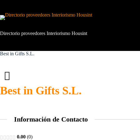
Saltar
al
contenido
Directorio proveedores Interiorismo Housint
Best in Gifts S.L.
Best in Gifts S.L.
Información de Contacto
0.00
0