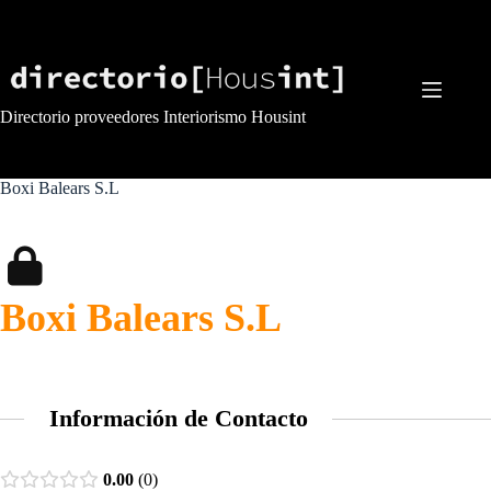
Saltar
al
contenido
Directorio proveedores Interiorismo Housint
Boxi Balears S.L
Boxi Balears S.L
Información de Contacto
0.00
0