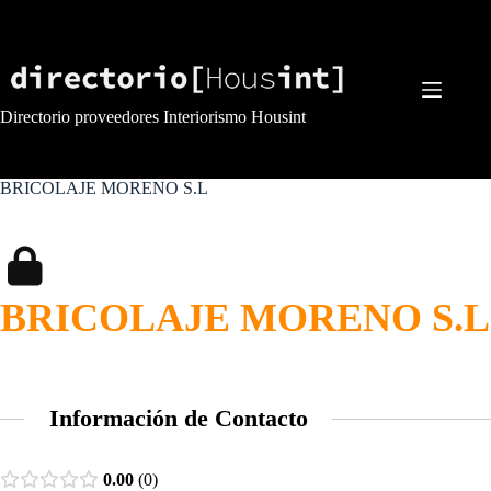
Saltar
al
contenido
Directorio proveedores Interiorismo Housint
BRICOLAJE MORENO S.L
BRICOLAJE MORENO S.L
Información de Contacto
0.00
0