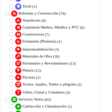
Textil
(1)
Reformas y Construcción
(76)
Arquitectos
(6)
Carpintería Madera, Metálica y PVC
(6)
Constructoras
(7)
Fontanería (Plomería)
(1)
Impermeabilización
(3)
Materiales de Obra
(18)
Pavimentos y Revestimientos
(13)
Pintura
(12)
Piscinas
(1)
Techos, tejados, Toldos y pérgolas
(2)
Vidrio, Cristal y Cristaleros
(3)
Servicios Varios
(62)
Calefacción y Climatización
(1)