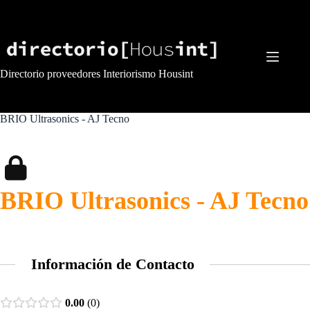
Saltar
al
contenido
Directorio proveedores Interiorismo Housint
BRIO Ultrasonics - AJ Tecno
BRIO Ultrasonics - AJ Tecno
Información de Contacto
0.00
0