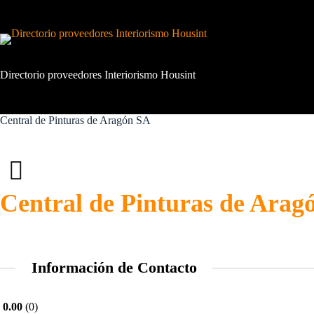
Saltar
al
contenido
Directorio proveedores Interiorismo Housint
Central de Pinturas de Aragón SA
Central de Pinturas de Arag
Información de Contacto
0.00
0