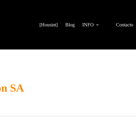
[Housint]
Blog
INFO
Contacto
ón SA