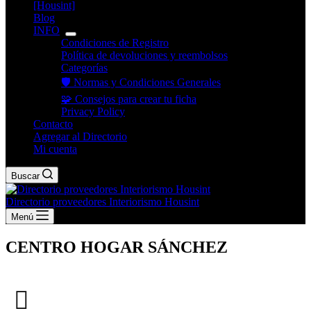
[Housint]
Blog
INFO
Condiciones de Registro
Política de devoluciones y reembolsos
Categorías
🛡️ Normas y Condiciones Generales
🧩 Consejos para crear tu ficha
Privacy Policy
Contacto
Agregar al Directorio
Mi cuenta
Buscar
Directorio proveedores Interiorismo Housint
Menú
CENTRO HOGAR SÁNCHEZ