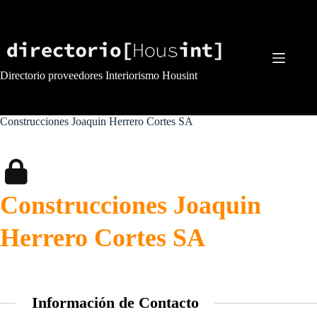
Saltar
al
contenido
Directorio proveedores Interiorismo Housint
Construcciones Joaquin Herrero Cortes SA
Construcciones Joaquin
Herrero Cortes SA
Información de Contacto