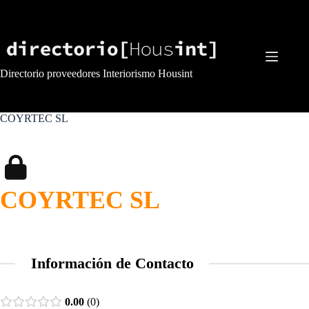
Saltar
al
contenido
Directorio proveedores Interiorismo Housint
COYRTEC SL
COYRTEC SL
Información de Contacto
0.00
0