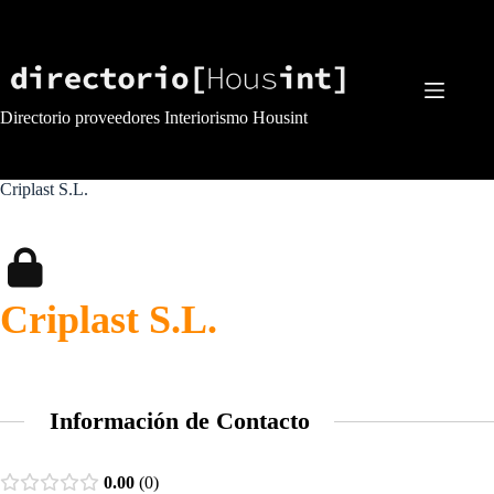
Saltar
al
contenido
Directorio proveedores Interiorismo Housint
Criplast S.L.
Criplast S.L.
Información de Contacto
0.00
0