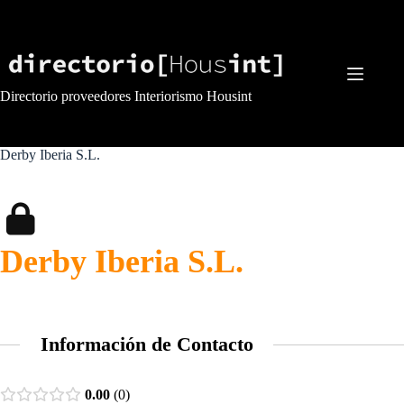
Saltar
al
contenido
Directorio proveedores Interiorismo Housint
Derby Iberia S.L.
Derby Iberia S.L.
Información de Contacto
0.00
0