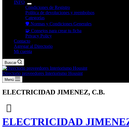
INFO
Condiciones de Registro
Política de devoluciones y reembolsos
Categorías
🛡️ Normas y Condiciones Generales
🧩 Consejos para crear tu ficha
Privacy Policy
Contacto
Agregar al Directorio
Mi cuenta
Buscar
Directorio proveedores Interiorismo Housint
Menú
ELECTRICIDAD JIMENEZ, C.B.
ELECTRICIDAD JIMENEZ,