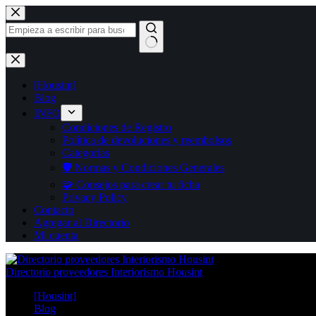
Saltar
al
contenido
Sin
resultados
[Housint]
Blog
INFO
Condiciones de Registro
Política de devoluciones y reembolsos
Categorías
🛡️ Normas y Condiciones Generales
🧩 Consejos para crear tu ficha
Privacy Policy
Contacto
Agregar al Directorio
Mi cuenta
Directorio proveedores Interiorismo Housint
[Housint]
Blog