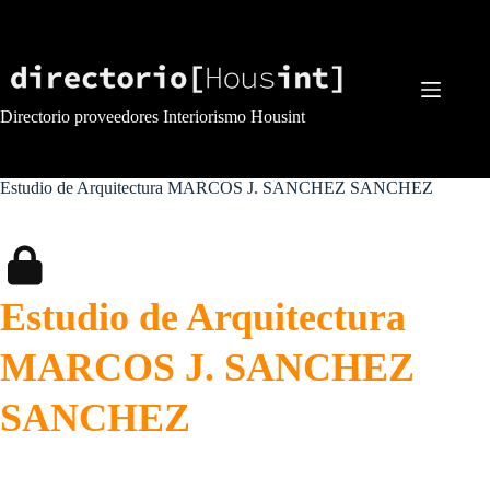
Saltar
al
contenido
Directorio proveedores Interiorismo Housint
Estudio de Arquitectura MARCOS J. SANCHEZ SANCHEZ
Estudio de Arquitectura
MARCOS J. SANCHEZ
SANCHEZ