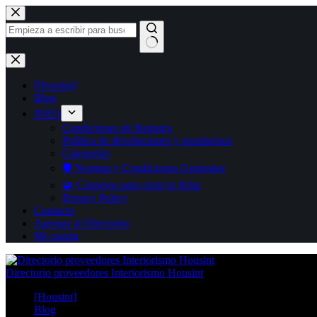
Saltar
al
contenido
Sin
resultados
[Housint]
Blog
INFO
Condiciones de Registro
Política de devoluciones y reembolsos
Categorías
🛡️ Normas y Condiciones Generales
🧩 Consejos para crear tu ficha
Privacy Policy
Contacto
Agregar al Directorio
Mi cuenta
Directorio proveedores Interiorismo Housint
[Housint]
Blog