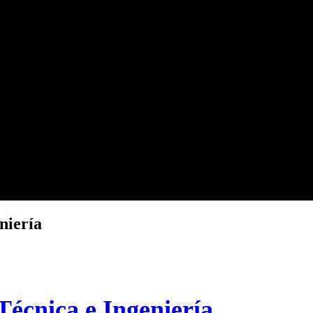
niería
écnica e Ingeniería