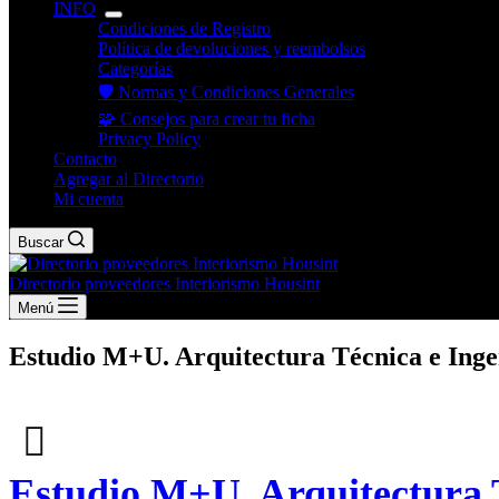
INFO
Condiciones de Registro
Política de devoluciones y reembolsos
Categorías
🛡️ Normas y Condiciones Generales
🧩 Consejos para crear tu ficha
Privacy Policy
Contacto
Agregar al Directorio
Mi cuenta
Buscar
Directorio proveedores Interiorismo Housint
Menú
Estudio M+U. Arquitectura Técnica e Inge
Estudio M+U. Arquitectura T