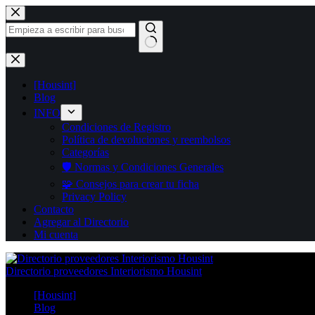
Saltar
al
contenido
Sin
resultados
[Housint]
Blog
INFO
Condiciones de Registro
Política de devoluciones y reembolsos
Categorías
🛡️ Normas y Condiciones Generales
🧩 Consejos para crear tu ficha
Privacy Policy
Contacto
Agregar al Directorio
Mi cuenta
Directorio proveedores Interiorismo Housint
[Housint]
Blog