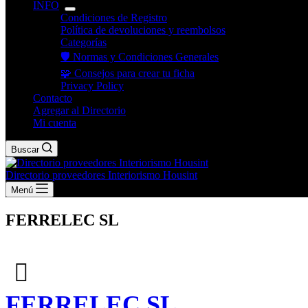
INFO
Condiciones de Registro
Política de devoluciones y reembolsos
Categorías
🛡️ Normas y Condiciones Generales
🧩 Consejos para crear tu ficha
Privacy Policy
Contacto
Agregar al Directorio
Mi cuenta
Buscar
Directorio proveedores Interiorismo Housint
Menú
FERRELEC SL
FERRELEC SL