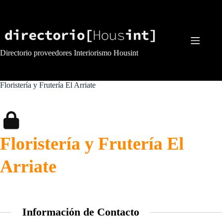
Saltar
al
contenido
Directorio proveedores Interiorismo Housint
Floristería y Frutería El Arriate
Floristería y Frutería El
Arriate
Información de Contacto