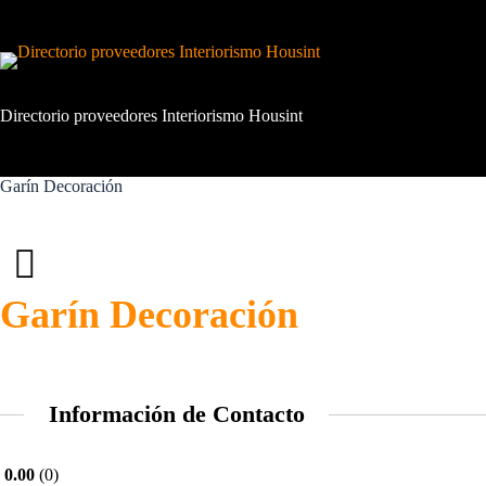
Saltar
al
contenido
Directorio proveedores Interiorismo Housint
Garín Decoración
Garín Decoración
Información de Contacto
0.00
0