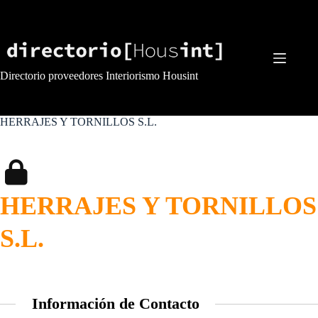
Saltar
al
contenido
Directorio proveedores Interiorismo Housint
HERRAJES Y TORNILLOS S.L.
HERRAJES Y TORNILLOS
S.L.
Información de Contacto