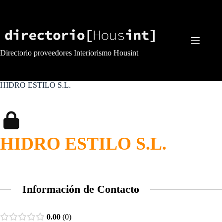
Saltar
al
contenido
Directorio proveedores Interiorismo Housint
HIDRO ESTILO S.L.
HIDRO ESTILO S.L.
Información de Contacto
0.00
0