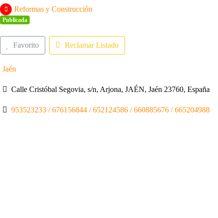
Reformas y Construcción
Publicada
Favorito
Reclamar Listado
Jaén
Calle Cristóbal Segovia, s/n, Arjona, JAÉN, Jaén 23760, España
953523233 / 676156844 / 652124586 / 660885676 / 665204988