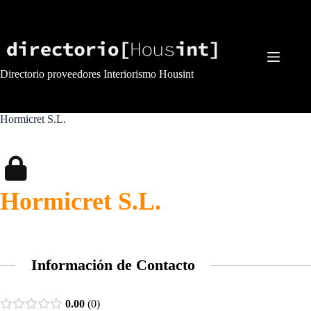
Saltar
al
contenido
Directorio proveedores Interiorismo Housint
Hormicret S.L.
Hormicret S.L.
Información de Contacto
0.00
0