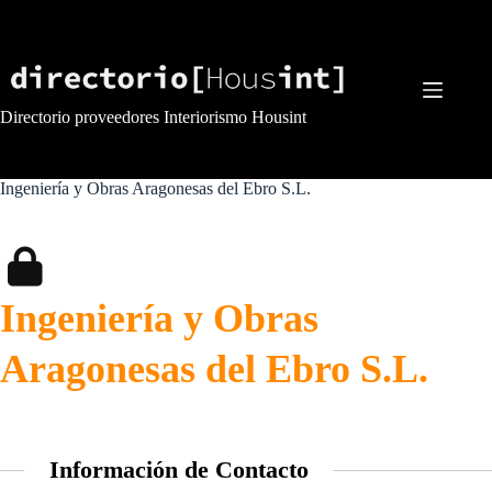
Saltar
al
contenido
Directorio proveedores Interiorismo Housint
Ingeniería y Obras Aragonesas del Ebro S.L.
Ingeniería y Obras
Aragonesas del Ebro S.L.
Información de Contacto