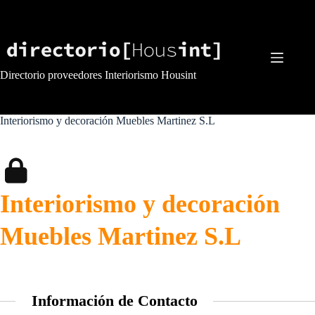
Saltar
al
contenido
Directorio proveedores Interiorismo Housint
Interiorismo y decoración Muebles Martinez S.L
Interiorismo y decoración
Muebles Martinez S.L
Información de Contacto