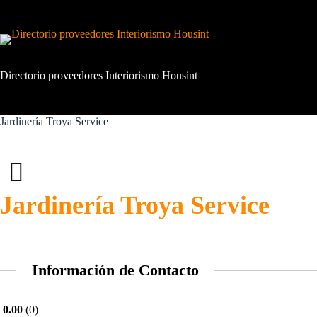
Saltar
al
contenido
Directorio proveedores Interiorismo Housint
Jardinería Troya Service
Jardinería Troya Service
Información de Contacto
0.00
0