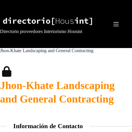
Saltar
al
contenido
Directorio proveedores Interiorismo Housint
Jhon-Khate Landscaping and General Contracting
Jhon-Khate Landscaping
and General Contracting
Información de Contacto