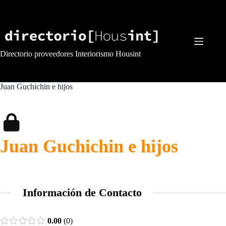
Saltar
al
contenido
Directorio proveedores Interiorismo Housint
Juan Guchichin e hijos
Juan Guchichin e hijos
Información de Contacto
0.00
0