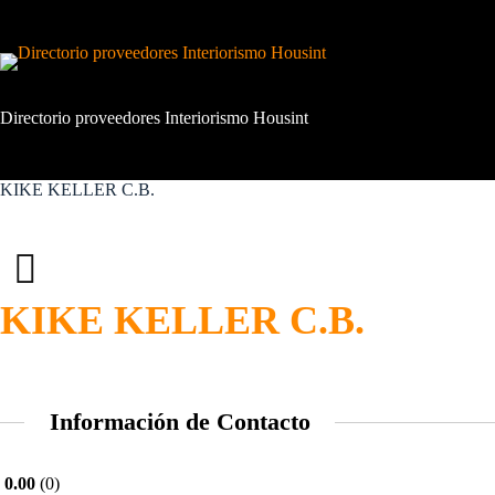
Saltar
al
contenido
Directorio proveedores Interiorismo Housint
KIKE KELLER C.B.
KIKE KELLER C.B.
Información de Contacto
0.00
0