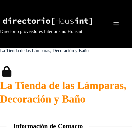
Saltar
al
contenido
Directorio proveedores Interiorismo Housint
La Tienda de las Lámparas, Decoración y Baño
La Tienda de las Lámparas,
Decoración y Baño
Información de Contacto