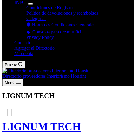
INFO
Condiciones de Registro
Política de devoluciones y reembolsos
Categorías
🛡️ Normas y Condiciones Generales
🧩 Consejos para crear tu ficha
Privacy Policy
Contacto
Agregar al Directorio
Mi cuenta
Buscar
Directorio proveedores Interiorismo Housint
Menú
LIGNUM TECH
LIGNUM TECH