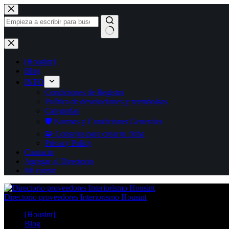
Saltar
al
contenido
Sin
resultados
[Housint]
Blog
INFO
Condiciones de Registro
Política de devoluciones y reembolsos
Categorías
🛡️ Normas y Condiciones Generales
🧩 Consejos para crear tu ficha
Privacy Policy
Contacto
Agregar al Directorio
Mi cuenta
Directorio proveedores Interiorismo Housint
[Housint]
Blog