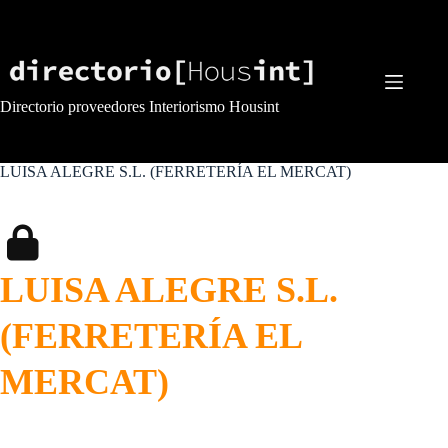
Saltar
al
contenido
Directorio proveedores Interiorismo Housint
LUISA ALEGRE S.L. (FERRETERÍA EL MERCAT)
LUISA ALEGRE S.L.
(FERRETERÍA EL
MERCAT)