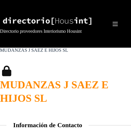
Saltar
al
contenido
Directorio proveedores Interiorismo Housint
MUDANZAS J SAEZ E HIJOS SL
MUDANZAS J SAEZ E
HIJOS SL
Información de Contacto