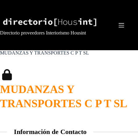
Saltar
al
contenido
Directorio proveedores Interiorismo Housint
MUDANZAS Y TRANSPORTES C P T SL
MUDANZAS Y
TRANSPORTES C P T SL
Información de Contacto