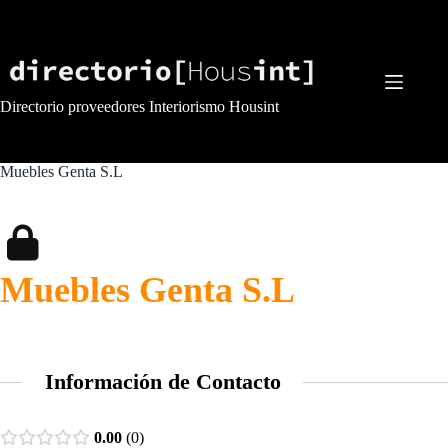
Saltar
al
contenido
Directorio proveedores Interiorismo Housint
Muebles Genta S.L
Muebles Genta S.L
Información de Contacto
0.00
0