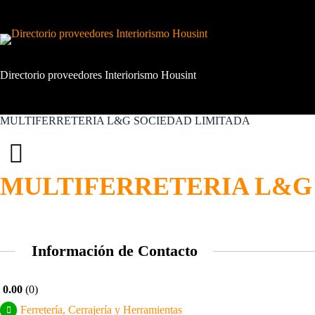
Saltar
al
contenido
Directorio proveedores Interiorismo Housint
MULTIFERRETERIA L&G SOCIEDAD LIMITADA
MULTIFERRETERIA L&G
Información de Contacto
0.00
0
Ferretería, Cerrajería y Herramientas