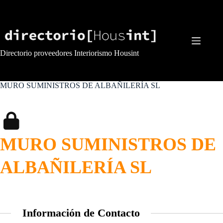
Saltar
al
contenido
Directorio proveedores Interiorismo Housint
MURO SUMINISTROS DE ALBAÑILERÍA SL
MURO SUMINISTROS DE
ALBAÑILERÍA SL
Información de Contacto