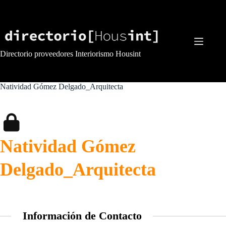
Saltar
al
contenido
Directorio proveedores Interiorismo Housint
Natividad Gómez Delgado_Arquitecta
Natividad Gómez
Delgado_Arquitecta
Información de Contacto