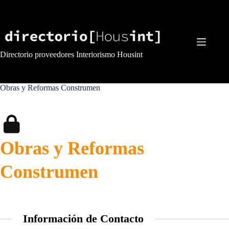
Saltar
al
contenido
Directorio proveedores Interiorismo Housint
Obras y Reformas Construmen
Obras y Reformas
Construmen
Información de Contacto