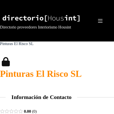
Saltar
al
contenido
Directorio proveedores Interiorismo Housint
Pinturas El Risco SL
Pinturas El Risco SL
Información de Contacto
0.00
0