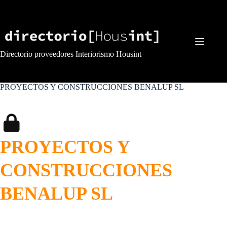
Saltar
al
contenido
Directorio proveedores Interiorismo Housint
PROYECTOS Y CONSTRUCCIONES BENALUP SL
PROYECTOS Y
CONSTRUCCIONES
BENALUP SL