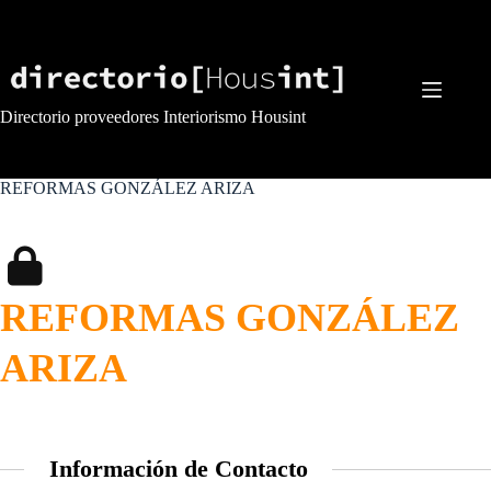
Saltar
al
contenido
Directorio proveedores Interiorismo Housint
REFORMAS GONZÁLEZ ARIZA
REFORMAS GONZÁLEZ
ARIZA
Información de Contacto