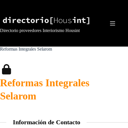
Saltar
al
contenido
Directorio proveedores Interiorismo Housint
Reformas Integrales Selarom
Reformas Integrales
Selarom
Información de Contacto