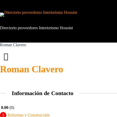
Saltar
al
contenido
Directorio proveedores Interiorismo Housint
Roman Clavero
Roman Clavero
Información de Contacto
0.00
0
Reformas y Construcción