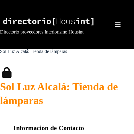
Saltar
al
contenido
Directorio proveedores Interiorismo Housint
Sol Luz Alcalá: Tienda de lámparas
Sol Luz Alcalá: Tienda de
lámparas
Información de Contacto