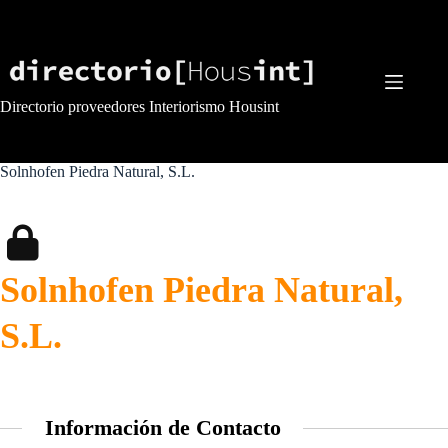
Saltar
al
contenido
Directorio proveedores Interiorismo Housint
Solnhofen Piedra Natural, S.L.
Solnhofen Piedra Natural,
S.L.
Información de Contacto